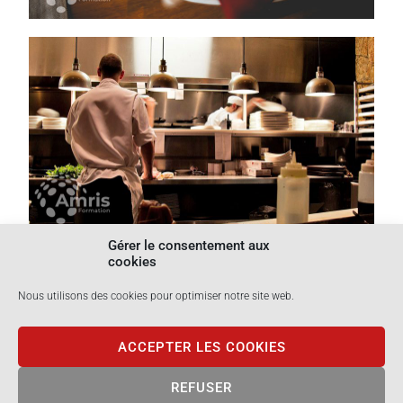
Gérer le consentement aux
cookies
ORDI N'CO / AMRIS Formation
Nous utilisons des cookies pour optimiser notre site web.
785 Voie Antiope - Athélia III
13600 La Ciotat
ACCEPTER LES COOKIES
Tél. 04 42 03 04 42
Email : contact@amrisformation.com
REFUSER